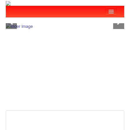
:::
回首頁
關於我們
最新消息
服務項目
教育訓練
關懷弱勢
愛心捐款
志工團隊
救災設備