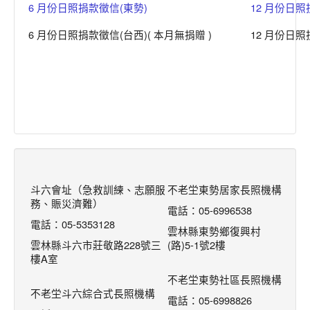
6 月份日照捐款徵信(東勢)
12 月份日照
6 月份日照捐款徵信(台西)( 本月無捐贈 )
12 月份日照
斗六會址（急救訓練、志願服
不老坣東勢居家長照機構
務、賑災濟難）
電話：05-6996538
電話：05-5353128
雲林縣東勢鄉復興村
雲林縣斗六市莊敬路228號三
(路)5-1號2樓
樓A室
不老坣東勢社區長照機構
不老坣斗六綜合式長照機構
電話：05-6998826