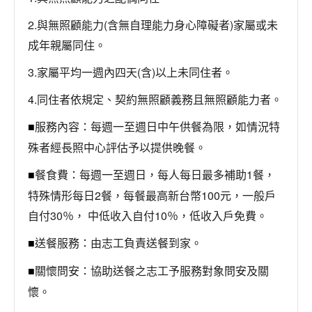
2.與無照顧能力(含無自理能力身心障礙者)家屬或未
成年親屬同住。
3.家屬平均一週內四天(含)以上未同住者。
4.同住者依規定、契約無照顧義務且無照顧能力者。
服務內容：每週一至週日中午供餐為限，如情況特
■
殊者經長照中心評估予以提供晚餐。
餐食費：每週一至週日，每人每日最多補助1餐，
■
特殊情形每日2餐，每餐最高新台幣100元，一般戶
自付30％， 中低收入自付10％，低收入戶免費。
送餐服務：由志工負責送餐到家。
■
關懷問安：協助送餐之志工予服務對象問安及關
■
懷。