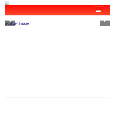
:::
回首頁
關於我們
最新消息
服務項目
教育訓練
關懷弱勢
愛心捐款
志工團隊
救災設備