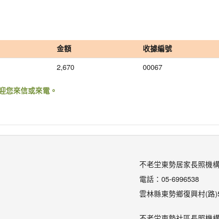
金額
收據編號
2,670
00067
迎您來信或來電。
不老坣東勢居家長照機
電話：05-6996538
雲林縣東勢鄉復興村(路)5
不老坣東勢社區長照機