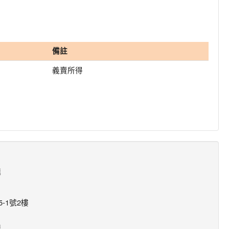
備註
義賣所得
構
-1號2樓
構