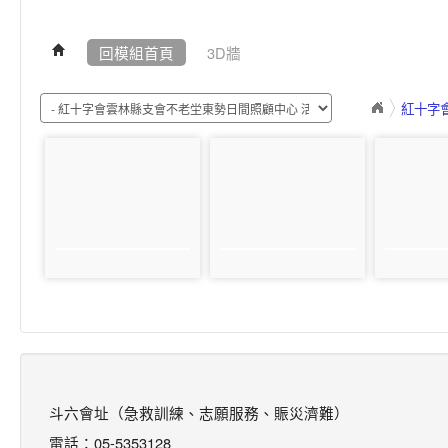
回模組首頁
3D牆
紅十字會
斗六會址（急救訓練、志願服務、賑災濟難）
電話：05-5353128