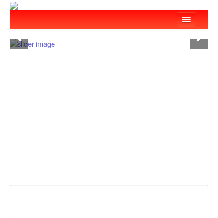
:::
回首頁
關於我們
最新消息
服務項目
教育訓練
關懷弱勢
愛心捐款
志工團隊
救災設備