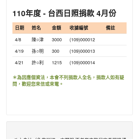
服務集錦/花絮
110年度 - 台西日照捐款 4月份
留言板/志工招募
日期
姓名
金額
收據編號
備註
登入
4/8
陳○津
3000
(109)000012
4/19
孫○明
300
(109)000013
4/21
許○利
1215
(109)000014
＊為因應個資法，本會不列捐款人全名，捐款人如有疑
問，歡迎您來信或來電。