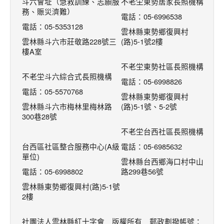
斗六會址（急救訓練、志願服
不老坣東勢居家長照機構
務、賑災濟難）
電話：05-6996538
電話：05-5353128
雲林縣東勢鄉復興村
雲林縣斗六市莊敬路228號三
(路)5-1號2樓
樓A室
不老坣東勢社區長照機構
不老坣斗六綜合式長照機構
電話：05-6998826
電話：05-5570768
雲林縣東勢鄉復興村
雲林縣斗六市梅林里梅林路
(路)5-1號、5-2號
300巷28號
不老坣台西社區長照機構
台西區社區整合服務中心(A級
電話：05-6985632
單位)
雲林縣台西鄉海口村中山
電話：05-6998802
路299巷56號
雲林縣東勢鄉復興村(路)5-1號
2樓
社團法人雲林縣紅十字會 版權所有 郵政劃撥帳號：