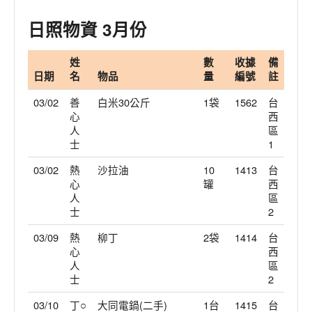
服務集錦/花絮
日照物資 3月份
留言板/志工招募
姓
數
收據
備
登入
日期
名
物品
量
編號
註
03/02
善
白米30公斤
1袋
1562
台
心
西
人
區
士
1
03/02
熱
沙拉油
10
1413
台
心
罐
西
人
區
士
2
03/09
熱
柳丁
2袋
1414
台
心
西
人
區
士
2
03/10
丁○
大同電鍋(二手)
1台
1415
台