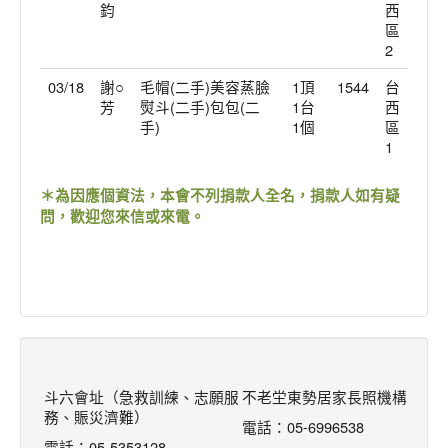
鈞
西
區
2
03/18
謝○
毛帽(二手)美容蒸臉
1頂
1544
台
芳
熨斗(二手)包包(二
1台
西
手)
1個
區
1
＊為因應個資法，本會不列捐款人全名，捐款人如有疑
問，歡迎您來信或來電。
斗六會址（急救訓練、志願服
不老坣東勢居家長照機構
務、賑災濟難）
電話：05-6996538
電話：05-5353128