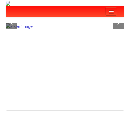
:::
回首頁
關於我們
最新消息
服務項目
教育訓練
關懷弱勢
愛心捐款
志工團隊
救災設備